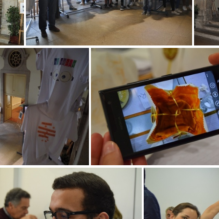
80x1024
DSC 0099-1024x680
DSC 0
9036-1024x768
DSC 0115-1024x683