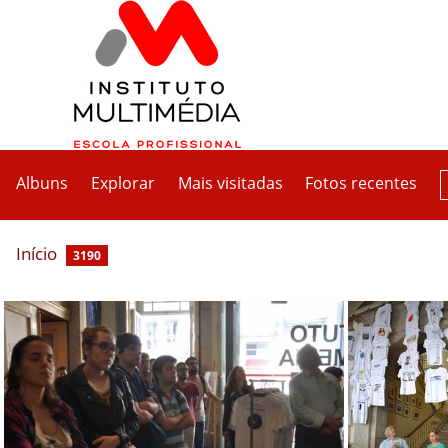
Albuns
Explorar
Mais visitadas
Fotos recentes
Início
3190