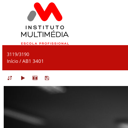
3119/3190
AB1 3401
Início
/