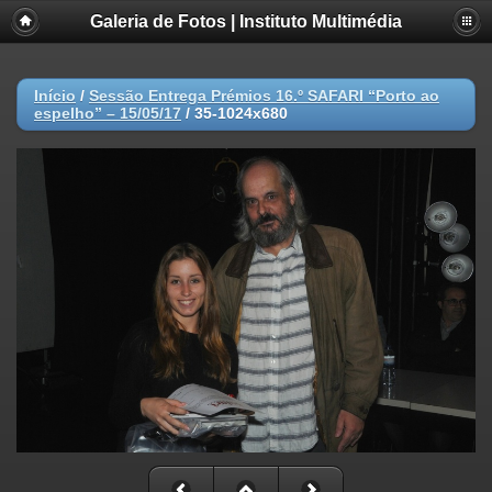
Galeria de Fotos | Instituto Multimédia
Início
/
Sessão Entrega Prémios 16.º SAFARI “Porto ao
espelho” – 15/05/17
/
35-1024x680