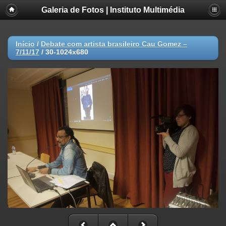
Galeria de Fotos | Instituto Multimédia
Início
/
Debate com artista brasileiro Cau Gomez –
7/11/17
/
30-1024x680