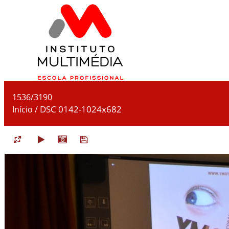
1536/3190
DSC 0142-1024x682
Início
/