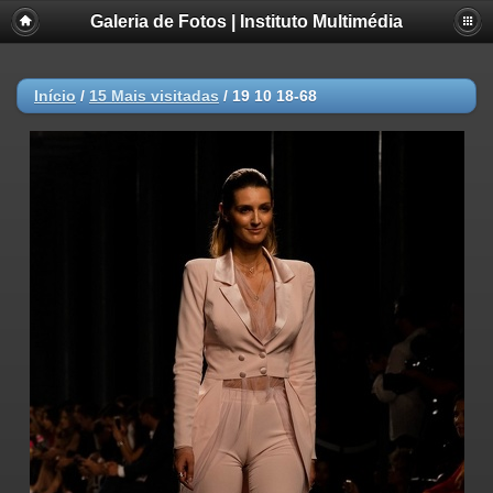
Galeria de Fotos | Instituto Multimédia
Início
/
15 Mais visitadas
/
19 10 18-68