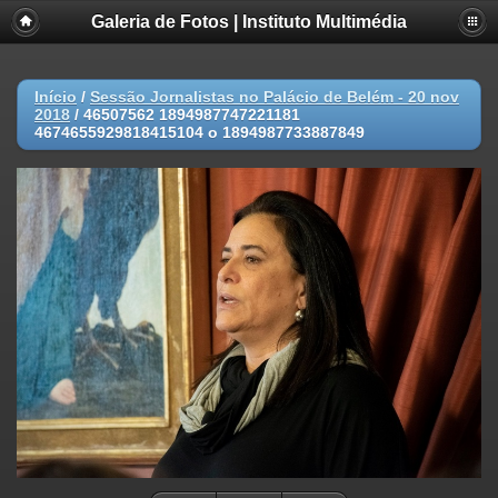
Galeria de Fotos | Instituto Multimédia
Início
/
Sessão Jornalistas no Palácio de Belém - 20 nov
2018
/
46507562 1894987747221181
4674655929818415104 o 1894987733887849