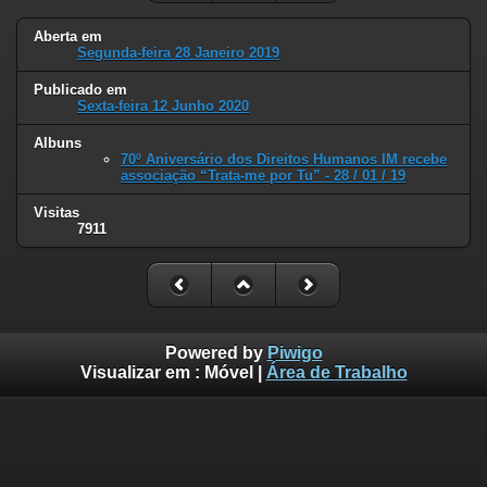
Aberta em
Segunda-feira 28 Janeiro 2019
Publicado em
Sexta-feira 12 Junho 2020
Albuns
70º Aniversário dos Direitos Humanos IM recebe
associação “Trata-me por Tu” - 28 / 01 / 19
Visitas
7911
Powered by
Piwigo
Visualizar em :
Móvel
|
Área de Trabalho